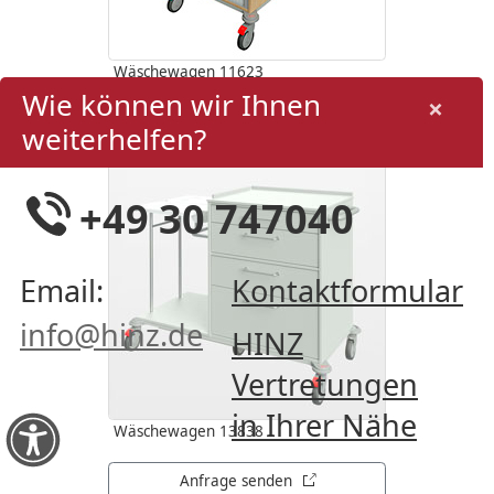
Wäschewagen 11623
Wie können wir Ihnen
×
öffnet in neuem Tab
Anfrage senden
weiterhelfen?
+49 30 747040
Email:
Kontaktformular
info@hinz.de
HINZ
Vertretungen
in Ihrer Nähe
Wäschewagen 13838
öffnet in neuem Tab
Anfrage senden