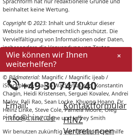
Sprachform hat nur redaktionelle Gründe und
beinhaltet keine Wertung.
Copyright © 2023:
Inhalt und Struktur dieser
Website sind urheberrechtlich geschützt. Die
Vervielfältigung von Informationen oder Daten,
insbesondere die Verwendung von Texten,
Wie können wir Ihnen
×
Textteilen oder Bildmaterial, bedarf der
weiterhelfen?
vorherigen Zustimmung der HINZ Fabrik GmbH.
© Bildmaterial:
Magnific / Magnific ijeab /
+49 30 747040
iStockphoto / Jacob Wackerhausen, Konstantin
Chagin, Heidi Kristensen, Serguei Kovalev, Andrei
Malov, Pali Rao, Sean Locke, Khuong Hoang, Dr.
Email:
Kontaktformular
Heinz Linke, Steve Cole, Pamela Moore, Oleg
info@hinz.de
Prikhodko, Lise Gagne und Jeffrey Smith
HINZ
Vertretungen
Wir benutzen zukünftig auch Bilder die mithilfe