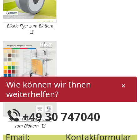
Blickle Flyer zum Blättern
öffnet in neuem Tab
Wie können wir Ihnen
×
weiterhelfen?
+49 30 747040
Prospekt Mobil gesamt
öffnet in neuem Tab
zum Blättern
Email:
Kontaktformular