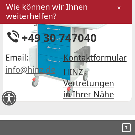
Wie können wir Ihnen
×
weiterhelfen?
+49 30 747040
Email:
Kontaktformular
info@hinz.de
HINZ
Vertretungen
in Ihrer Nähe