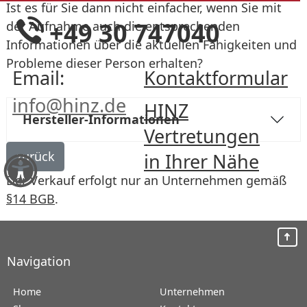
Ist es für Sie dann nicht einfacher, wenn Sie mit
+49 30 747040
der Aufnahme auch die entsprechenden
Informationen über die aktuellen Fähigkeiten und
Probleme dieser Person erhalten?
Email:
Kontaktformular
info@hinz.de
HINZ
Hersteller-Informationen
Vertretungen
in Ihrer Nähe
Der Verkauf erfolgt nur an Unternehmen gemäß
§14 BGB
.
Navigation
Home
Unternehmen