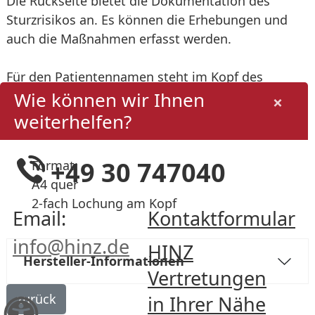
Die Rückseite bietet die Dokumentation des
Sturzrisikos an. Es können die Erhebungen und
auch die Maßnahmen erfasst werden.
Für den Patientennamen steht im Kopf des
Wie können wir Ihnen
Formulares »Braden‑/Sturz‑Risikoskala (Palliativ)«
×
ein Bereich zur Verfügung, der auch mit einem
weiterhelfen?
Patientenetikett beklebt werden kann.
+49 30 747040
Format:
A4 quer
2-fach Lochung am Kopf
Email:
Kontaktformular
info@hinz.de
HINZ
Hersteller-Informationen
Vertretungen
in Ihrer Nähe