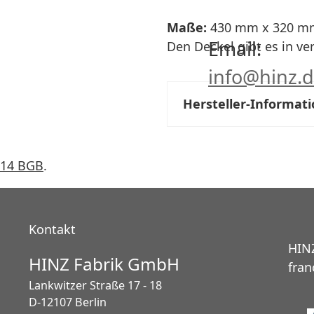
Maße:
430 mm x 320 m
Email:
Den Deckel gibt es in ve
info@hinz.
Hersteller-Informat
§14 BGB
.
Kontakt
HINZ
HINZ Fabrik GmbH
fran
Lankwitzer Straße 17 - 18
D-12107 Berlin