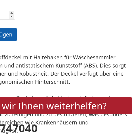
offdeckel mit Haltehaken für Wäschesammler
 und antistatischem Kunststoff (ABS). Dies sorgt
er und Robustheit. Der Deckel verfügt über eine
gonomischen Hinterschnitt.
×
ken am Deckel ermöglicht eine einfache und
wir Ihnen weiterhelfen?
 entsprechenden Wäschesammler. Der
cht zu reinigen und zu desinfizieren, was besonders
 Bereichen wie Krankenhäusern und
 747040
tig ist.