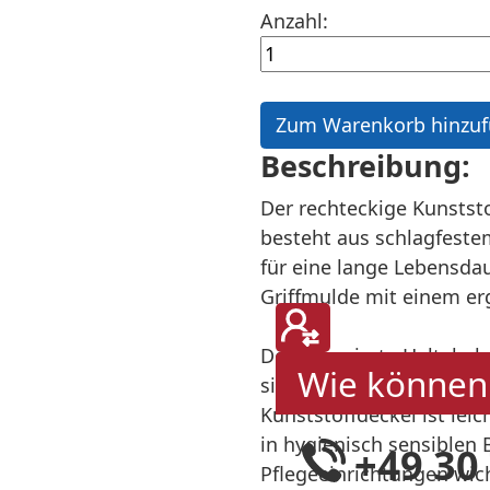
Anzahl:
Beschreibung:
Der rechteckige Kunstst
besteht aus schlagfestem
für eine lange Lebensdau
Griffmulde mit einem er
Der integrierte Halteha
Wie können 
sichere Befestigung am
Kunststoffdeckel ist lei
in hygienisch sensiblen
+49 30
Pflegeeinrichtungen wich