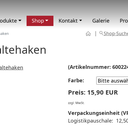
rodukte
Shop
Kontakt
Galerie
Pr
Shop-Such
haken
altehaken
(Artikelnummer:
60022
Farbe:
Preis:
15,90 EUR
zzgl. MwSt.
Verpackungseinheit (V
Logistikpauschale:
12,50