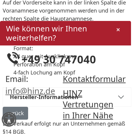
Auf der Vorderseite kann in der linken Spalte die
Voranamnese vorgenommen werden und in der
rechten Spalte die Hauptanamnese.
Wie können wir Ihnen
Rechts unten gibt es die Möglichkeit, das
×
endgültige Ergebnis zu dokumentieren.
weiterhelfen?
Format:
+49 30 747040
A4 quer mit Ausklinkung
Perforation am Kopf
4-fach Lochung am Kopf
Email:
Kontaktformular
info@hinz.de
HINZ
Hersteller-Informationen
Vertretungen
in Ihrer Nähe
Der Verkauf erfolgt nur an Unternehmen gemäß
§14 BGB
.